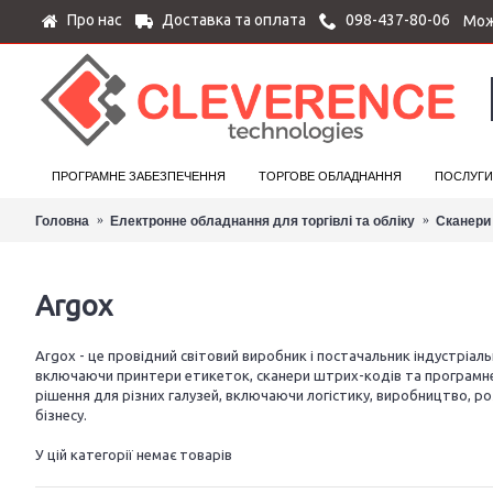
Про нас
Доставка та оплата
098-437-80-06
Мож
ПРОГРАМНЕ ЗАБЕЗПЕЧЕННЯ
ТОРГОВЕ ОБЛАДНАННЯ
ПОСЛУГИ
Головна
Електронне обладнання для торгівлі та обліку
Сканери
Argox
Argox - це провідний світовий виробник і постачальник індустріал
включаючи принтери етикеток, сканери штрих-кодів та програмне 
рішення для різних галузей, включаючи логістику, виробництво, р
бізнесу.
У цій категорії немає товарів