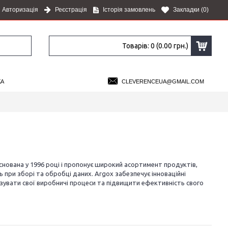
Авторизація
Реєстрація
Історія замовлень
Закладки (
0
)
Товарів: 0 (0.00 грн.)
КА
CLEVERENCEUA@GMAIL.COM
аснована у 1996 році і пропонує широкий асортимент продуктів,
ри зборі та обробці даних. Argox забезпечує інноваційні
зувати свої виробничі процеси та підвищити ефективність свого