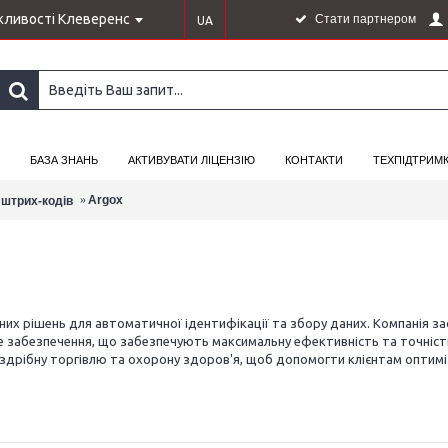
ливості Клеверенс
Стати партнером
UA
БАЗА ЗНАНЬ
АКТИВУВАТИ ЛІЦЕНЗІЮ
КОНТАКТИ
ТЕХПІДТРИМ
Argox
 штрих-кодів
ьних рішень для автоматичної ідентифікації та збору даних. Компанія з
забезпечення, що забезпечують максимальну ефективність та точність п
оздрібну торгівлю та охорону здоров'я, щоб допомогти клієнтам оптимі