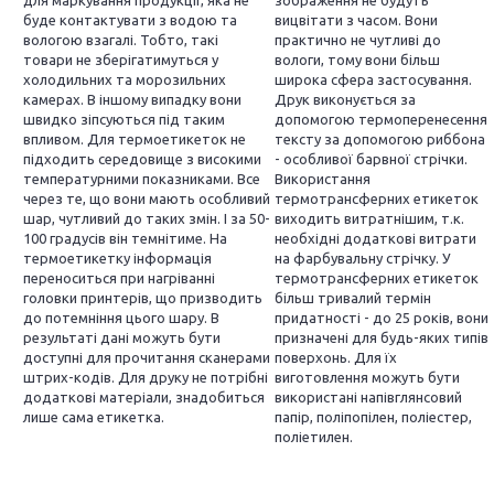
для маркування продукції, яка не
зображення не будуть
буде контактувати з водою та
вицвітати з часом. Вони
вологою взагалі. Тобто, такі
практично не чутливі до
товари не зберігатимуться у
вологи, тому вони більш
холодильних та морозильних
широка сфера застосування.
камерах. В іншому випадку вони
Друк виконується за
швидко зіпсуються під таким
допомогою термоперенесення
впливом. Для термоетикеток не
тексту за допомогою риббона
підходить середовище з високими
- особливої ​​барвної стрічки.
температурними показниками. Все
Використання
через те, що вони мають особливий
термотрансферних етикеток
шар, чутливий до таких змін. І за 50-
виходить витратнішим, т.к.
100 градусів він темнітиме. На
необхідні додаткові витрати
термоетикетку інформація
на фарбувальну стрічку. У
переноситься при нагріванні
термотрансферних етикеток
головки принтерів, що призводить
більш тривалий термін
до потемніння цього шару. В
придатності - до 25 років, вони
результаті дані можуть бути
призначені для будь-яких типів
доступні для прочитання сканерами
поверхонь. Для їх
штрих-кодів. Для друку не потрібні
виготовлення можуть бути
додаткові матеріали, знадобиться
використані напівглянсовий
лише сама етикетка.
папір, поліпопілен, поліестер,
поліетилен.