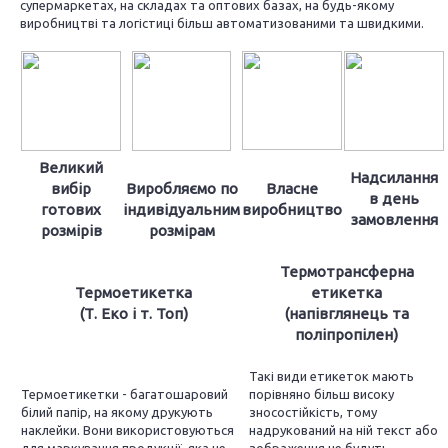
супермаркетах, на складах та оптових базах, на будь-якому
виробництві та логістиці більш автоматизованими та швидкими.
Великий
Надсилання
вибір
Виробляємо по
Власне
в день
готових
індивідуальним
виробництво
замовлення
розмірів
розмірам
Термотрансферна
Термоетикетка
етикетка
(Т. Еко і т. Топ)
(напівглянець та
поліпропілен)
Такі види етикеток мають
Термоетикетки - багатошаровий
порівняно більш високу
білий папір, на якому друкують
зносостійкість, тому
наклейки.
Вони використовуються
надрукований на ній текст або