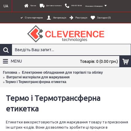
UA
Про нас
Доставка та оплата
098-437-80-06
Можливості Клеверенс
Стати партнером
Авторизація
Реєстрація
Закладки (
0
)
MENU
Товарів: 0 (0.00 грн.)
Головна
Електронне обладнання для торгівлі та обліку
Витратні матеріали для маркування
Термо і Термотрансферна етикетка
×
Термо і Термотрансферна
етикетка
Етикетки використовуються для маркування товару та присвоєння
їм штрих-кодів. Вони дозволяють зробити ці процеси в