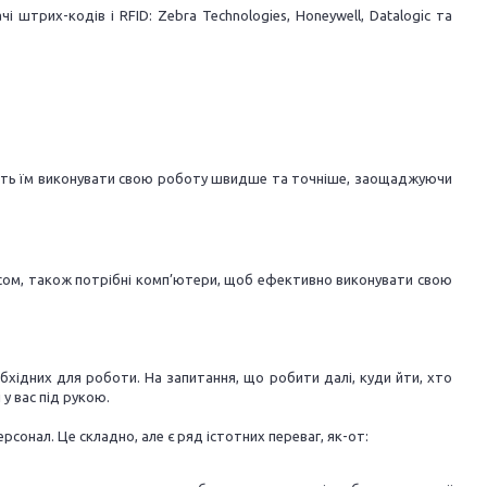
штрих-кодів і RFID: Zebra Technologies, Honeywell, Datalogic та
оляють їм виконувати свою роботу швидше та точніше, заощаджуючи
фісом, також потрібні комп’ютери, щоб ефективно виконувати свою
бхідних для роботи. На запитання, що робити далі, куди йти, хто
 у вас під рукою.
онал. Це складно, але є ряд істотних переваг, як-от: