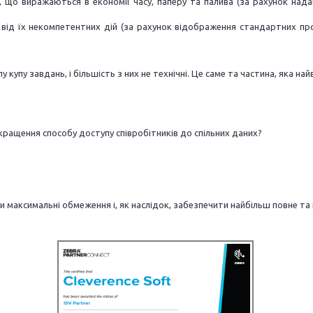
ів, що виражаються в економії часу, паперу та палива (за рахунок на
 від їх некомпетентних дій (за рахунок відображення стандартних пр
пу завдань, і більшість з них не технічні. Це саме та частина, яка най
окращення способу доступу співробітників до спільних даних?
 максимальні обмеження і, як наслідок, забезпечити найбільш повне та 