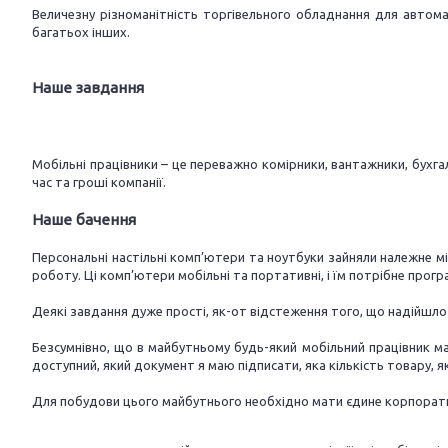
Величезну різноманітність торгівельного обладнання для автомат
багатьох інших.
Наше завдання
Мобільні працівники – це переважно комірники, вантажники, бухг
час та гроші компанії.
Наше бачення
Персональні настільні комп’ютери та ноутбуки зайняли належне м
роботу. Ці комп’ютери мобільні та портативні, і їм потрібне прог
Деякі завдання дуже прості, як-от відстеження того, що надійшло 
Безсумнівно, що в майбутньому будь-який мобільний працівник ма
доступний, який документ я маю підписати, яка кількість товару, як
Для побудови цього майбутнього необхідно мати єдине корпоративн