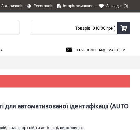
Авторизація
Реєстрація
Історія замовлень
Закладки (
0
)
Товарів: 0 (0.00 грн.)
КА
CLEVERENCEUA@GMAIL.COM
 для автоматизованої ідентифікації (AUTO
ій, транспортній та логістиці, виробництві.