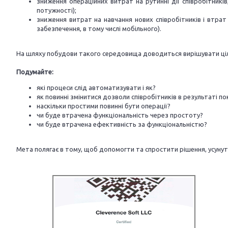
зниження операційних витрат на рутинні дії співробітник
потужності);
зниження витрат на навчання нових співробітників і втрат
забезпечення, в тому числі мобільного).
На шляху побудови такого середовища доводиться вирішувати цілу ку
Подумайте:
які процеси слід автоматизувати і як?
як повинні змінитися дозволи співробітників в результаті п
наскільки простими повинні бути операції?
чи буде втрачена функціональність через простоту?
чи буде втрачена ефективність за функціональністю?
Мета полягає в тому, щоб допомогти та спростити рішення, усунути