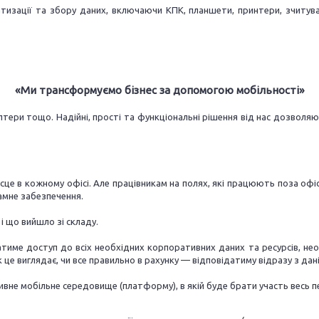
изації та збору даних, включаючи КПК, планшети, принтери, зчитувачі 
«Ми трансформуємо бізнес за допомогою мобільності»
алтери тощо. Надійні, прості та функціональні рішення від нас дозв
ісце в кожному офісі. Але працівникам на полях, які працюють поза о
рамне забезпечення.
і що вийшло зі складу.
тиме доступ до всіх необхідних корпоративних даних та ресурсів, нео
 це виглядає, чи все правильно в рахунку — відповідатиму відразу з дані
е мобільне середовище (платформу), в якій буде брати участь весь перс