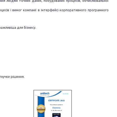
дання людям точних даних, побудованих процесів, обчислювальної
оцесів і вимог компанії в інтерфейсі корпоративного програмного
важливіша для бізнесу.
гнучке рішення.