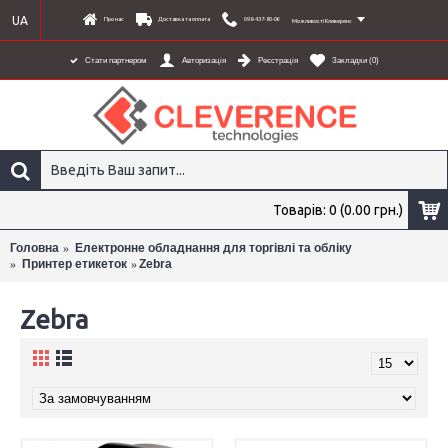
UA
Про нас
Доставка та оплата
098-437-80-06
Можливості Клеверенс
Стати партнером
Авторизація
Реєстрація
Закладки (
0
)
Товарів: 0 (0.00 грн.)
Головна
Електронне обладнання для торгівлі та обліку
Принтер етикеток
Zebra
×
Zebra