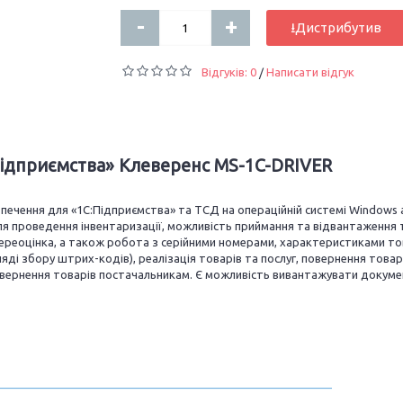
-
+
⭳Дистрибутив
Відгуків: 0
Написати відгук
/
Підприємства» Клеверенс MS-1C-DRIVER
зпечення для «1С:Підприємства» та ТСД на операційній системі Windows
для проведення інвентаризації, можливість приймання та відвантаження
переоцінка, а також робота з серійними номерами, характеристиками то
яді збору штрих-кодів), реалізація товарів та послуг, повернення товарі
овернення товарів постачальникам. Є можливість вивантажувати докуме
_____________________________________________________