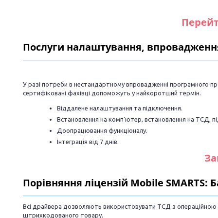
Перейт
Послуги налаштування, впровадженн
_________________________________________________________
У разі потреби в нестандартному впровадженні програмного про
сертифіковані фахівці допоможуть у найкоротший термін.
Віддалене налаштування та підключення.
Встановлення на комп'ютер, встановлення на ТСД, 
Доопрацювання функціоналу.
Інтеграція від 7 днів.
За
Порівняння ліцензій Mobile SMARTS: Б
_________________________________________________________
Всі драйвера дозволяють використовувати ТСД з операційною с
штрихкодованого товару.