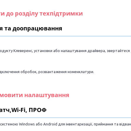
и до розділу техпідтримки
я та доопрацювання
________________________________________________________________
дукту Клеверенс, установки або налаштування драйвера, звертайтеся до
підключення обробок, розвантаження номенклатури.
мовити налаштування
атч,Wi-Fi, ПРОФ
________________________________________________________________
истемою Windows або Android для інвентаризації, приймання та відва