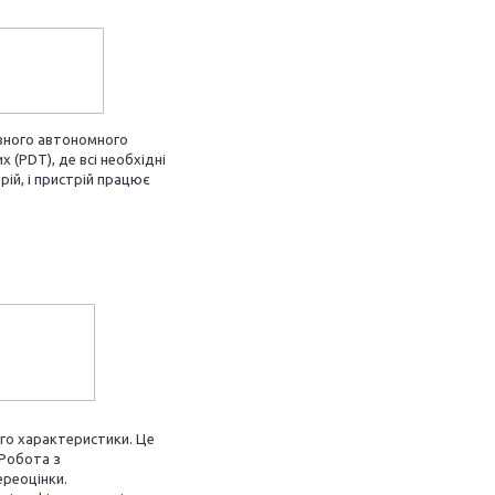
вного автономного
 (PDT), де всі необхідні
ій, і пристрій працює
ого характеристики. Це
 Робота з
реоцінки.