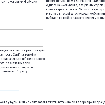
[пересортування = одночасний надлишок
міном текстовими файлами
одного найменування, але різних сортів
.
кілька характеристик. Якщо товари з р
мають однакові штрих-коди, мобільний
вибрати потрібну характеристику зі спи
овувати товари в розрізі серій
атності. Серії та терміни
озділом (аналізом) складського
жуть зазначатися при
вантаженні товарів і в
трішнього обороту.
____________
можете у будь-який момент завантажити, встановити та перевірити прац