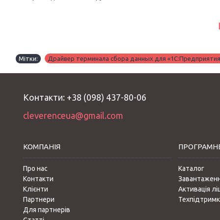
Мітки:
Драйвер терминала сбора данных для «1С:Предприятия
Контакти: +38 (098) 437-80-06
cleverenceua@gmail.com
КОМПАНІЯ
ПРОГРАМНЕ
Про нас
Каталог
Контакти
Завантажен
Клієнти
Активація лі
Партнери
Техпідтримк
Для партнерів