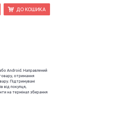
ДО КОШИКА
 або Android. Направлений
 товару, отримання
вару. Підтримувані
в від покупця,
нти на термінал збирання