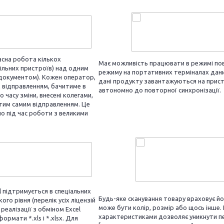
сна робота кількох
Має можливість працювати в режимі по
ільних пристроїв) над одним
режиму на портативних терміналах даних
документом). Кожен оператор,
дані продукту завантажуються на пристр
 відправленням, бачитиме в
автономно до повторної синхронізації.
 часу зміни, внесені колегами,
тим самим відправленням. Це
о під час роботи з великими
l підтримується в спеціальних
Будь-яке сканування товару враховує й
ого рівня (перелік усіх ліцензій
може бути колір, розмір або щось інше.
 реалізації з обміном Excel
характеристиками дозволяє уникнути пе
рмати *.xls і *.xlsx. Для