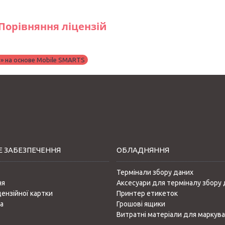
Порівняння ліцензій
» на основе Mobile SMARTS
 ЗАБЕЗПЕЧЕННЯ
ОБЛАДНЯННЯ
Термінали збору даних
ня
Аксесуари для терміналу збору 
цензійної картки
Принтер етикеток
а
Грошові ящики
Витратні матеріали для маркув