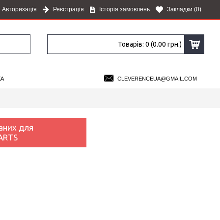
Авторизація
Реєстрація
Історія замовлень
Закладки (
0
)
Товарів: 0 (0.00 грн.)
КА
CLEVERENCEUA@GMAIL.COM
леверенс терміналу збору даних для «1С:Підприємства» на основі Mobil
аних для
MARTS