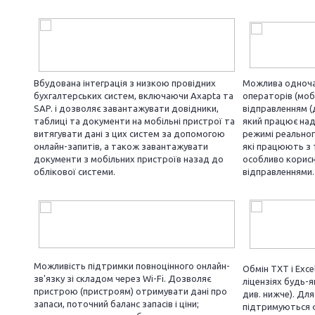
Вбудована інтеграція з низкою провідних
Можлива одноча
бухгалтерських систем, включаючи Axapta та
операторів (моб
SAP. і дозволяє завантажувати довідники,
відправленням (
таблиці та документи на мобільні пристрої та
який працює над
витягувати дані з цих систем за допомогою
режимі реального
онлайн-запитів, а також завантажувати
які працюють з 
документи з мобільних пристроїв назад до
особливо корисн
облікової системи.
відправленнями.
Можливість підтримки повноцінного онлайн-
Обмін TXT і Exce
зв'язку зі складом через Wi-Fi. Дозволяє
ліцензіях будь-як
пристрою (пристроям) отримувати дані про
див. нижче). Для
запаси, поточний баланс запасів і ціни;
підтримуються фо