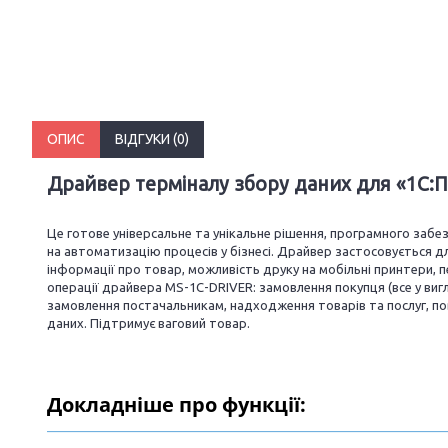
ОПИС
ВІДГУКИ (0)
Драйвер терміналу збору даних для «1С:
Це готове універсальне та унікальне рішення, програмного забе
на автоматизацію процесів у бізнесі. Драйвер застосовується 
інформації про товар, можливість друку на мобільні принтери, 
операції драйвера MS-1C-DRIVER: замовлення покупця (все у вигл
замовлення постачальникам, надходження товарів та послуг, п
даних. Підтримує ваговий товар.
Докладніше про функції:
_________________________________________________________