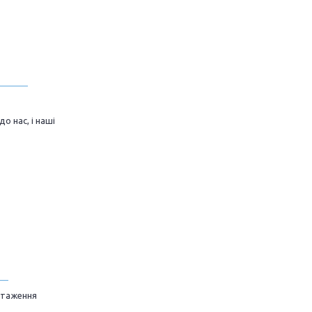
______
 нас, і наші
__
нтаження