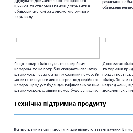
друкувати документи або створювати
реалізації з об
цінники; та створювати нові документи в
обмежень немає
обліковій системі за допомогою ручного
терміналу.
Якщо товар обліковується за серійним
Допомагає облік
номером, то не потрібно сканувати спочатку
та термінів прид
штрих-код товару, а потім серійний номер. Ви
придатності є р
можете сканувати лише штрих-код серійного
обліку. Вони мо
номера. Продукт буде ідентифіковано за цим
надходженні, від
штрих-кодом; серійний номер буде записано.
документах вну
Технічна підтримка продукту
_________________________________________________________
Всі програми на сайті доступні для вільного завантаження. Ви 