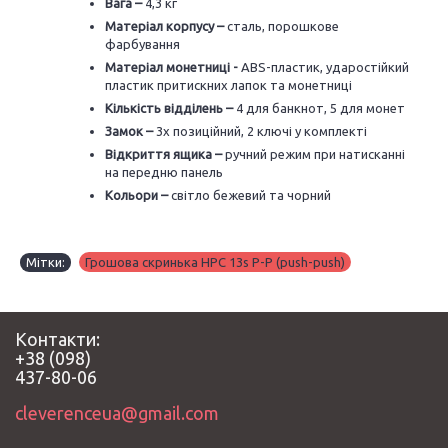
Вага –
4,3 кг
Матеріал корпусу –
сталь, порошкове
фарбування
Матеріал монетниці -
ABS-пластик, ударостійкий
пластик притискних лапок та монетниці
Кількість відділень –
4 для банкнот, 5 для монет
Замок –
3х позиційний, 2 ключі у комплекті
Відкриття ящика –
ручний режим при натисканні
на передню панель
Кольори –
світло бежевий та чорний
Мітки:
Грошова скринька HPC 13s P-P (push-push)
Контакти:
+38 (098)
437-80-06
cleverenceua@gmail.com