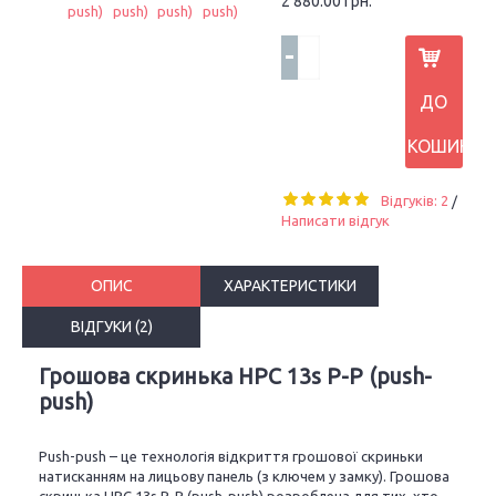
2 880.00 грн.
-
+
ДО
КОШИКА
Відгуків: 2
/
Написати відгук
ОПИС
ХАРАКТЕРИСТИКИ
ВІДГУКИ (2)
Грошова скринька HPC 13s P-P (push-
push)
Push
-
push
–
це технологія відкриття грошової скриньки
натисканням на лицьову панель (з ключем у замку). Грошова