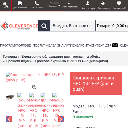
Можливості
UA
Клеверенс
Стати партнером
Про нас
Доставка та оплата
098-437-80-06
Реєстрація
Закладки (
0
)
Авторизація
Товарів: 0 (0.00 г
ПРОГРАМНЕ ЗАБЕЗПЕЧЕННЯ
ТОРГОВЕ ОБЛАДНАННЯ
ПОСЛУГИ
БАЗА ЗНАНЬ
АКТИВУВАТИ ЛІЦЕНЗІЮ
КОНТАКТИ
ТЕХПІДТРИМКА
CLE
Головна
Електронне обладнання для торгівлі та обліку
Грошові ящики
Грошова скринька HPC 13s P-P (push-push)
Грошова скринька
HPC 13s P-P (push-
push)
Модель:
HPC - 13 S (Push-
Push)
В наявності