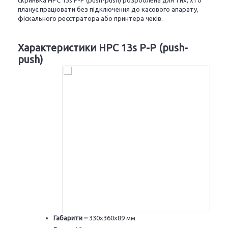
скринька HPC 13s P-P (push-push) розроблена для тих, хто
планує працювати без підключення до касового апарату,
фіскального реєстратора або принтера чеків.
Характеристики
HPC
13
s P-P (push-
push)
Габарити –
330х360х89 мм