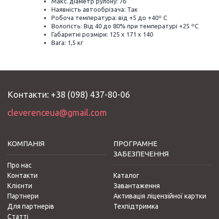
Макс. діаметр рулону: 76
Наявність автообрізача: Так
Робоча температура: від +5 до +40º С
Вологість: Від 40 до 80% при температурі +25 ºС
Габаритні розміри: 125 х 171 х 140
Вага: 1,5 кг
Контакти: +38 (098) 437-80-06
cleverenceua@gmail.com
КОМПАНІЯ
ПРОГРАМНЕ
ЗАБЕЗПЕЧЕННЯ
Про нас
Контакти
Каталог
Клієнти
Завантаження
Партнери
Активація ліцензійної картки
Для партнерів
Техпідтримка
Статті