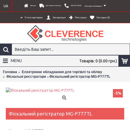
UA
Про нас
Доставка та оплата
098-437-80-06
Можливості Клеверенс
Стати партнером
Авторизація
Реєстрація
Закладки (
0
)
MENU
Товарів: 0 (0.00 грн.)
Головна
Електронне обладнання для торгівлі та обліку
Фіскальні реєстратори
Фіскальний регістратор MG-P777TL
-5%
Фіскальний регістратор MG-P777TL