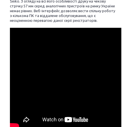
Seiko. З огляду на всі його особливості друку на чекову
стрічку 57 мм серед аналогічних пристроїв на ринку України
немає рівних. Веб-інтерфейс дозволяє вести спільну роботу
з кількома ПК та віддалене обслуговування, що є
неоціненною перевагою даної серії реєстраторів.