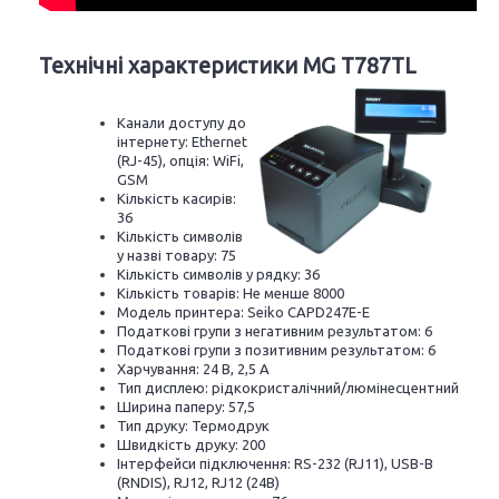
Технічні характеристики MG T787TL
Канали доступу до
інтернету: Ethernet
(RJ-45), опція: WiFi,
GSM
Кількість касирів:
36
Кількість символів
у назві товару: 75
Кількість символів у рядку: 36
Кількість товарів: Не менше 8000
Модель принтера: Seiko CAPD247E-E
Податкові групи з негативним результатом: 6
Податкові групи з позитивним результатом: 6
Харчування: 24 В, 2,5 А
Тип дисплею: ​​рідкокристалічний/люмінесцентний
Ширина паперу: 57,5
Тип друку: Термодрук
Швидкість друку: 200
Інтерфейси підключення: RS-232 (RJ11), USB-В
(RNDIS), RJ12, RJ12 (24В)