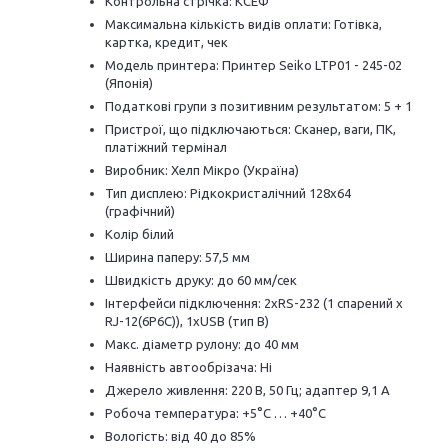
Контрольна стрічка: КСЕФ
Максимальна кількість видів оплати: Готівка,
картка, кредит, чек
Модель принтера: Принтер Seiko LTP01 - 245-02
(Японія)
Податкові групи з позитивним результатом: 5 + 1
Пристрої, що підключаються: Сканер, ваги, ПК,
платіжний термінал
Виробник: Хелп Мікро (Україна)
Тип дисплею: ​​Рідкокристалічний 128х64
(графічний)
Колір білий
Ширина паперу: 57,5 ​​мм
Швидкість друку: до 60 мм/сек
Інтерфейси підключення: 2xRS-232 (1 спарений x
RJ-12(6P6C)), 1xUSB (тип В)
Макс. діаметр рулону: до 40 мм
Наявність автообрізача: Ні
Джерело живлення: 220 В, 50 Гц; адаптер 9,1 А
Робоча температура: +5°C … +40°C
Вологість: від 40 до 85%