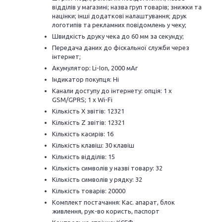
відділів у магазині; назва груп товарів; знижки та
націнки; інші додаткові налаштування; друк
логотипів та рекламних повідомлень у чеку;
Швидкість друку чека до 60 мм за секунду;
Передача даних до фіскальної служби через
інтернет;
Акумулятор: Li-Ion, 2000 мAг
Індикатор покупця: Ні
Канали доступу до інтернету: опція: 1 x
GSM/GPRS; 1 x Wi-Fi
Кількість X звітів: 12321
Кількість Z звітів: 12321
Кількість касирів: 16
Кількість клавіш: 30 клавіш
Кількість відділів: 15
Кількість символів у назві товару: 32
Кількість символів у рядку: 32
Кількість товарів: 20000
Комплект постачання: Кас. апарат, блок
живлення, рук-во користь, паспорт