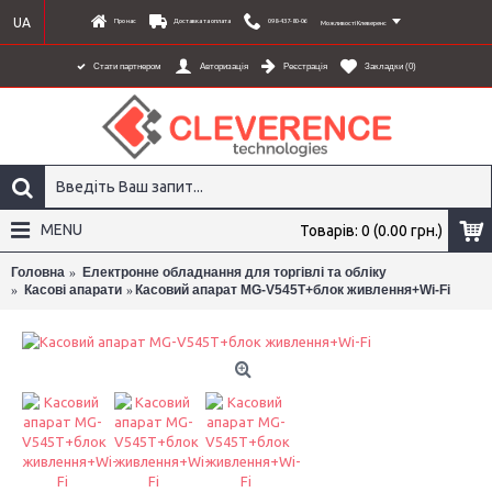
UA
Про нас
Доставка та оплата
098-437-80-06
Можливості Клеверенс
Стати партнером
Авторизація
Реєстрація
Закладки (
0
)
MENU
Товарів: 0 (0.00 грн.)
Головна
Електронне обладнання для торгівлі та обліку
Касові апарати
Касовий апарат MG-V545T+блок живлення+Wi-Fi