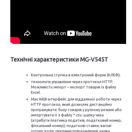
Технічні характеристики MG-V545T
Контрольна стрічка в електронній формі (КЛЕФ);
технологія управління через протокол HTTP.
Можливість імпорт – експорт товарів із файлу
Excel.
Має WEB інтерфейс для віддаленої роботи через
HTTP протокол, який дозволяє дистанційно
програмувати: базу товарів у ручному режимі або
імпортувати її з файлу *.csv; шапку чека
(атрибути платника податків, податковий номер,
фіскальний номер); податкові ставки; вагові
штрих-коди; рекламні повідомлення; назва