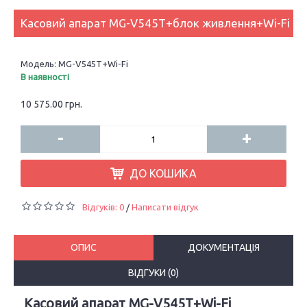
Касовий апарат MG-V545T+блок живлення+Wi-Fi
Модель:
MG-V545T+Wi-Fi
В наявності
10 575.00 грн.
-
+
ДО КОШИКА
Відгуків: 0
Написати відгук
/
ОПИС
ДОКУМЕНТАЦІЯ
ВІДГУКИ (0)
Касовий апарат MG-V545T+Wi-Fi