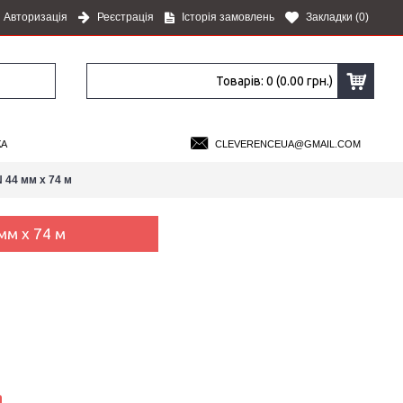
Авторизація
Реєстрація
Історія замовлень
Закладки (
0
)
Товарів: 0 (0.00 грн.)
КА
CLEVERENCEUA@GMAIL.COM
 44 мм х 74 м
мм х 74 м