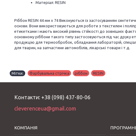
Матеріал: RESIN
Ріббон RESIN 44 мм х 74 Виконуються із застосуванням синтетич
основи. Вони використовуються для роботи з текстилем і поліп
етикетками і мають високий рівень стійкості до зовнішніх факто
основному ріббони такого типу застосовуються під час друку е
продукцію для термообробок, обладнання лабораторій, спеціа
для тварин, на запчастини автомобілів, лікарські товари і т.д.
Мітки:
Фарбувальна стрічка
,
ріббон
,
RESIN
Контакти: +38 (098) 437-80-06
cleverenceua@gmail.com
КОМПАНІЯ
ПРОГРАМНЕ