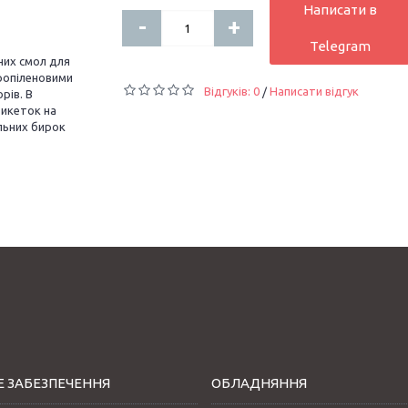
Написати в
-
+
Telegram
них смол для
ропіленовими
Відгуків: 0
Написати відгук
/
рів. В
тикеток на
льних бирок
 ЗАБЕЗПЕЧЕННЯ
ОБЛАДНЯННЯ