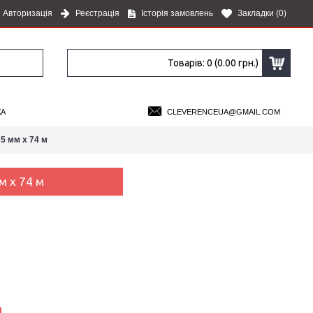
Авторизація
Реєстрація
Історія замовлень
Закладки (
0
)
Товарів: 0 (0.00 грн.)
КА
CLEVERENCEUA@GMAIL.COM
5 мм х 74 м
м х 74 м