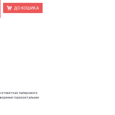
ДО КОШИКА
на етикетках паперового
створення горизонтальних