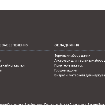
 ЗАБЕЗПЕЧЕННЯ
ОБЛАДНЯННЯ
Термінали збору даних
ня
Аксесуари для терміналу збору 
цензійної картки
Принтер етикеток
а
Грошові ящики
Витратні матеріали для маркув
Києво-Cвятошінскій район, село Петропавлівська Борщагівка, Вулиця Вол