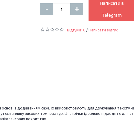
Написати в
-
+
Telegram
Відгуків: 0
Написати відгук
/
ій основі з додаванням сажі. Їх використовують для друкування тексту 
имуться впливу високих температур. Ці стрічки ідеально підходять для 
апівглянсових покриттях.