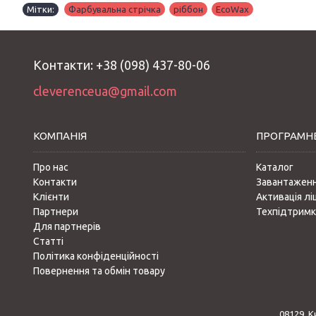
Мітки:
Фарбувальна стрічка
,
ріббон
,
EcoWax
Контакти: +38 (098) 437-80-06
cleverenceua@gmail.com
КОМПАНІЯ
ПРОГРАМНЕ
Про нас
Каталог
Контакти
Завантажен
Клієнти
Активація лі
Партнери
Техпідтримк
Для партнерів
Статті
Політика конфіденційності
Повернення та обмін товару
08129, 