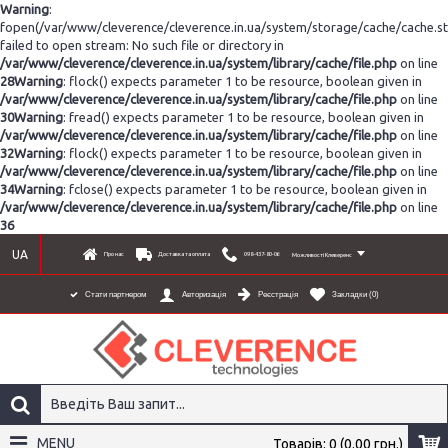
Warning
:
fopen(/var/www/cleverence/cleverence.in.ua/system/storage/cache/cache.s
failed to open stream: No such file or directory in
/var/www/cleverence/cleverence.in.ua/system/library/cache/file.php
on line
28
Warning
: flock() expects parameter 1 to be resource, boolean given in
/var/www/cleverence/cleverence.in.ua/system/library/cache/file.php
on line
30
Warning
: fread() expects parameter 1 to be resource, boolean given in
/var/www/cleverence/cleverence.in.ua/system/library/cache/file.php
on line
32
Warning
: flock() expects parameter 1 to be resource, boolean given in
/var/www/cleverence/cleverence.in.ua/system/library/cache/file.php
on line
34
Warning
: fclose() expects parameter 1 to be resource, boolean given in
/var/www/cleverence/cleverence.in.ua/system/library/cache/file.php
on line
36
UA
Про нас
Доставка та оплата
098-437-80-06
Можливості Клеверенс
Реєстрація
Закладки (
0
)
Стати партнером
Авторизація
MENU
Товарів: 0 (0.00 грн.)