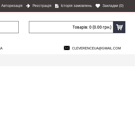
Авторизація
Реєстрація
Історія замовлень
Закладки (
0
)
Товарів: 0 (0.00 грн.)
КА
CLEVERENCEUA@GMAIL.COM
×