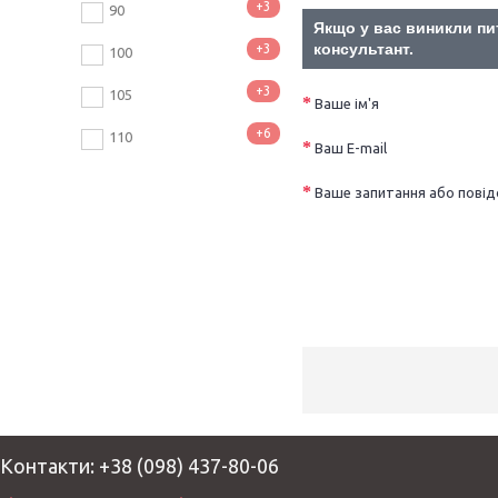
+3
90
Якщо у вас виникли пи
консультант.
+3
100
+3
105
Ваше ім'я
+6
110
Ваш E-mail
Ваше запитання або пові
Контакти: +38 (098) 437-80-06