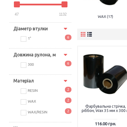
47
1132
WAX (17)
Діаметр втулки
6
1"
Довжина рулона, м
6
300
Матеріал
2
RESIN
2
WAX
Фарбувальна стрічка,
ріббон, Wax 35 мм х 300
2
WAX/RESIN
116.00 грн.