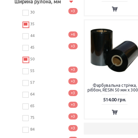
Ширина рулона, мм
+3
30
35
+6
44
+3
45
50
+3
55
+3
57
Фарбувальна стрічка,
ріббон, RESIN 50 мм х 300
+3
64
514.00 грн.
+3
65
+3
75
+3
84