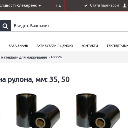
ливості Клеверенс
Стати партнером
UA
БАЗА ЗНАНЬ
АКТИВУВАТИ ЛІЦЕНЗІЮ
КОНТАКТИ
ТЕХПІДТРИМ
Ріббон
і матеріали для маркування
а рулона, мм: 35, 50