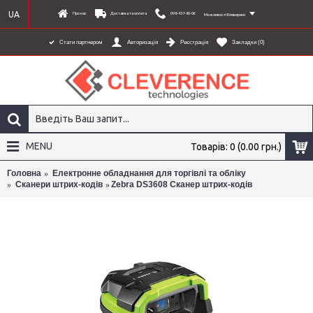
UA
Про нас
Доставка та оплата
098-437-80-06
Можливості Клеверенс
Стати партнером
Авторизація
Реєстрація
Закладки (
0
)
MENU
Товарів: 0 (0.00 грн.)
Головна
Електронне обладнання для торгівлі та обліку
Сканери штрих-кодів
Zebra DS3608 Сканер штрих-кодів