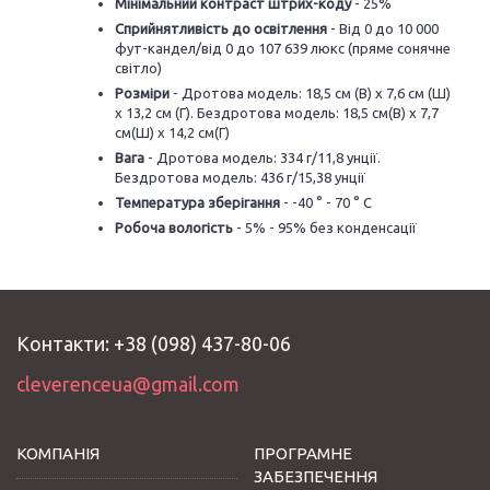
Мінімальний контраст штрих-коду
- 25%
Сприйнятливість до освітлення
- Від 0 до 10 000
фут-кандел/від 0 до 107 639 люкс (пряме сонячне
світло)
Розміри
- Дротова модель: 18,5 см (В) x 7,6 см (Ш)
x 13,2 см (Г). Бездротова модель: 18,5 см(В) x 7,7
см(Ш) x 14,2 см(Г)
Вага
- Дротова модель: 334 г/11,8 унції.
Бездротова модель: 436 г/15,38 унції
Температура зберігання
- -40 ° - 70 ° C
Робоча вологість
- 5% - 95% без конденсації
Контакти: +38 (098) 437-80-06
cleverenceua@gmail.com
КОМПАНІЯ
ПРОГРАМНЕ
ЗАБЕЗПЕЧЕННЯ