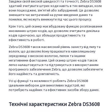
Завдяки своїй високій швидкості та точності, Zebra DS3608
здатний зчитувати штрих-коди навіть в тих випадках, коли
вони пошкоджені, зім'ятий або забруднений. Це дозволяє
зменшити час витрачений на ручне введення даних та
помилки, які можуть виникнути під час цього процесу.
Крім того, цей сканер має вбудовану функцію розпізнавання
множинних штрих-кодів, що дозволяє зчитувати декілька
кодів одночасно, що збільшує продуктивність та
ефективність в роботі.
Zebra DS3608 також має високий рівень захисту від пилу та
вологи, що дозволяє йому працювати в навколишньому
середовищі з високою вологою, пилом та іншими
негативними факторами. Цей сканер штрих-кодів також
легко налаштовується та підтримується з використанням
програмного забезпечення Zebra, що дозволяє забезпечити
його надійність та довговічність.
Усі ці функції та можливості роблять Zebra DS3608
ідеальним вибором для вимогливих індустрій, які
потребують надійних та ефективних засобів збору даних.
Технічні характеристики Zebra DS3608