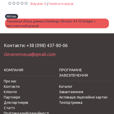
Відгуків: 0
Написати відгук
/
Мітки:
Терминал сбора данных Datalogic Skorpio X4 1D Imager с
пистолетной ручкой
Контакти: +38 (098) 437-80-06
cleverenceua@gmail.com
КОМПАНІЯ
ПРОГРАМНЕ
ЗАБЕЗПЕЧЕННЯ
Про нас
Контакти
Каталог
Клієнти
Завантаження
Партнери
Активація ліцензійної картки
Для партнерів
Техпідтримка
Статті
Політика конфіденційності