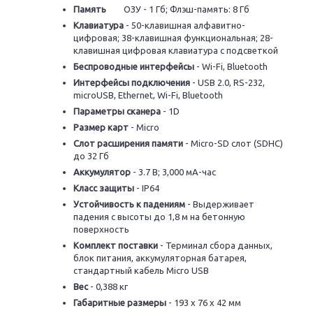
Память
ОЗУ - 1 Гб; Флэш-память: 8 Гб
Клавиатура
- 50-клавишная алфавитно-
цифровая; 38-клавишная функциональная; 28-
клавишная цифровая клавиатура с подсветкой
Беспроводные интерфейсы
- Wi-Fi, Bluetooth
Интерфейсы подключения
- USB 2.0, RS-232,
microUSB, Ethernet, Wi-Fi, Bluetooth
Параметры сканера
- 1D
Размер карт
- Micro
Слот расширения памяти
- Micro-SD слот (SDHC)
до 32 Гб
Аккумулятор
- 3.7 В; 3,000 мА-час
Класс защиты
- IP64
Устойчивость к падениям
- Выдерживает
падения с высоты до 1,8 м на бетонную
поверхность
Комплект поставки
- Терминал сбора данных,
блок питания, аккумуляторная батарея,
стандартный кабель Micro USB
Вес
- 0,388 кг
Габаритные размеры
- 193 x 76 x 42 мм