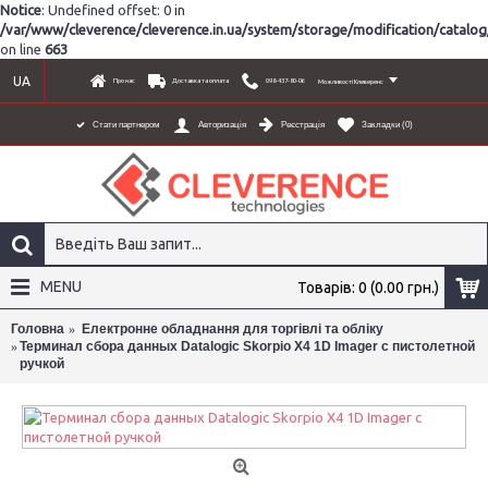
Notice
: Undefined offset: 0 in
/var/www/cleverence/cleverence.in.ua/system/storage/modification/catalo
on line
663
UA
Про нас
Доставка та оплата
098-437-80-06
Можливості Клеверенс
Реєстрація
Закладки (
0
)
Стати партнером
Авторизація
MENU
Товарів: 0 (0.00 грн.)
Головна
Електронне обладнання для торгівлі та обліку
Терминал сбора данных Datalogic Skorpio X4 1D Imager с пистолетной
ручкой