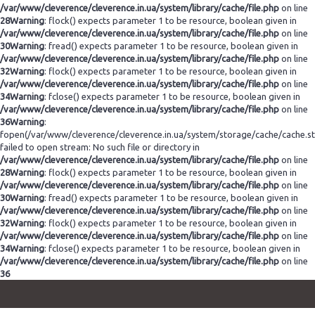
/var/www/cleverence/cleverence.in.ua/system/library/cache/file.php
on line
28
Warning
: flock() expects parameter 1 to be resource, boolean given in
/var/www/cleverence/cleverence.in.ua/system/library/cache/file.php
on line
30
Warning
: fread() expects parameter 1 to be resource, boolean given in
/var/www/cleverence/cleverence.in.ua/system/library/cache/file.php
on line
32
Warning
: flock() expects parameter 1 to be resource, boolean given in
/var/www/cleverence/cleverence.in.ua/system/library/cache/file.php
on line
34
Warning
: fclose() expects parameter 1 to be resource, boolean given in
/var/www/cleverence/cleverence.in.ua/system/library/cache/file.php
on line
36
Warning
:
fopen(/var/www/cleverence/cleverence.in.ua/system/storage/cache/cache.s
failed to open stream: No such file or directory in
/var/www/cleverence/cleverence.in.ua/system/library/cache/file.php
on line
28
Warning
: flock() expects parameter 1 to be resource, boolean given in
/var/www/cleverence/cleverence.in.ua/system/library/cache/file.php
on line
30
Warning
: fread() expects parameter 1 to be resource, boolean given in
/var/www/cleverence/cleverence.in.ua/system/library/cache/file.php
on line
32
Warning
: flock() expects parameter 1 to be resource, boolean given in
/var/www/cleverence/cleverence.in.ua/system/library/cache/file.php
on line
34
Warning
: fclose() expects parameter 1 to be resource, boolean given in
/var/www/cleverence/cleverence.in.ua/system/library/cache/file.php
on line
36