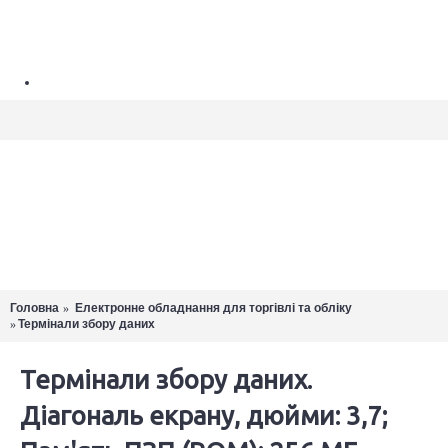
Про нас
UA
Доставка та оплата
Стати партнером
098-437-80-06
Авторизація
Можливості Клеверенс
Реєстрація
Автоматизація інвентаризації на складі
Закладки (
0
)
Автоматизація товарооблікових операцій у магазинах
Автоматизація складу за допомогою штрих-коду
MENU
Товарів: 0 (0.00 грн.)
Головна
Електронне обладнання для торгівлі та обліку
В кошику немає товарів :(
Термінали збору даних
×
Термінали збору даних.
Діагональ екрану, дюйми: 3,7;