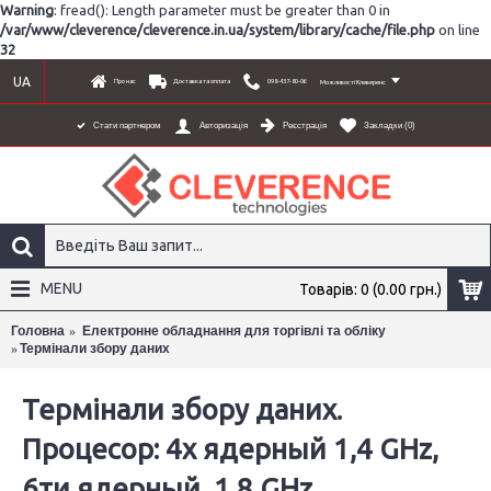
Warning
: fread(): Length parameter must be greater than 0 in
/var/www/cleverence/cleverence.in.ua/system/library/cache/file.php
on line
32
UA
Про нас
Доставка та оплата
098-437-80-06
Можливості Клеверенс
Реєстрація
Закладки (
0
)
Стати партнером
Авторизація
MENU
Товарів: 0 (0.00 грн.)
Головна
Електронне обладнання для торгівлі та обліку
Термінали збору даних
×
Термінали збору даних.
Процесор: 4x ядерный 1,4 GHz,
6ти ядерный, 1,8 GHz