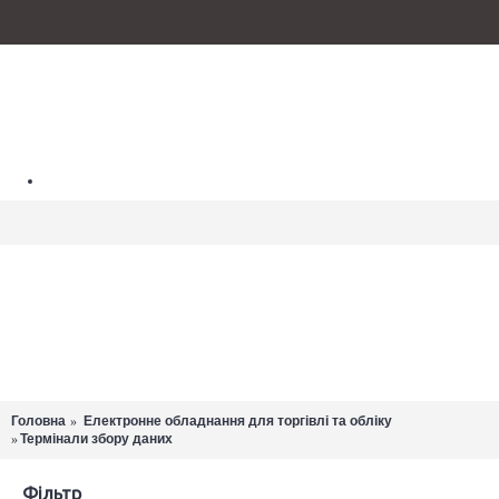
UA
Про нас
Доставка та оплата
Стати партнером
098-437-80-06
Авторизація
Можливості Клеверенс
Реєстрація
Автоматизація інвентаризації на складі
Закладки (
0
)
Автоматизація товарооблікових операцій у магазинах
Автоматизація складу за допомогою штрих-коду
MENU
Товарів: 0 (0.00 грн.)
Програмне забезпечення
В кошику
немає
ПРОГРАМНЕ ЗАБЕЗПЕЧЕННЯ ДЛЯ ТЕРМІНАЛІВ ЗБОРУ ДАНИХ
MICROSOFT
ESET
Головна
Електронне обладнання для торгівлі та обліку
товарів :(
Для
Термінали збору даних
інтеграції з
«1С:Підприємство»
×
Фільтр
Для для