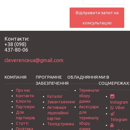
Відправити запит на
консультацію
Контакти:
+38 (098)
437-80-06
cleverenceua@gmail.com
КОМПАНІЯ
ПРОГРАМНЕ
ОБЛАДНЯННЯ
МИ В
ЗАБЕЗПЕЧЕННЯ
СОЦМЕРЕЖАХ:
Про нас
Термінали
Контакти
збору
Каталог
Клієнти
даних
Завантаження
Instagram
Партнери
Аксесуари
Активація
Viber
Для
для
ліцензійної
партнерів
терміналу
картки
Telegram
Статті
збору
Техпідтримка
Політика
даних