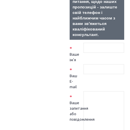
питання, щодо наших
+
Техпідтримка
пропозицій - залиште
+
свій телефон і
cleverenceua@gmail.com
найближчим часом з
вами зв'яжеться
кваліфікований
консультант.
Ваше
ім'я
Ваш
E-
mail
Ваше
запитання
або
повідомлення