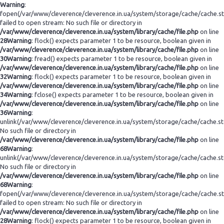
Warning
:
fopen(/var/www/cleverence/cleverence.in.ua/system/storage/cache/cache.s
failed to open stream: No such file or directory in
/var/www/cleverence/cleverence.in.ua/system/library/cache/file.php
on line
28
Warning
: flock() expects parameter 1 to be resource, boolean given in
/var/www/cleverence/cleverence.in.ua/system/library/cache/file.php
on line
30
Warning
: fread() expects parameter 1 to be resource, boolean given in
/var/www/cleverence/cleverence.in.ua/system/library/cache/file.php
on line
32
Warning
: flock() expects parameter 1 to be resource, boolean given in
/var/www/cleverence/cleverence.in.ua/system/library/cache/file.php
on line
34
Warning
: fclose() expects parameter 1 to be resource, boolean given in
/var/www/cleverence/cleverence.in.ua/system/library/cache/file.php
on line
36
Warning
:
unlink(/var/www/cleverence/cleverence.in.ua/system/storage/cache/cache.s
No such file or directory in
/var/www/cleverence/cleverence.in.ua/system/library/cache/file.php
on line
68
Warning
:
unlink(/var/www/cleverence/cleverence.in.ua/system/storage/cache/cache.s
No such file or directory in
/var/www/cleverence/cleverence.in.ua/system/library/cache/file.php
on line
68
Warning
:
fopen(/var/www/cleverence/cleverence.in.ua/system/storage/cache/cache.s
failed to open stream: No such file or directory in
/var/www/cleverence/cleverence.in.ua/system/library/cache/file.php
on line
28
Warning
: flock() expects parameter 1 to be resource, boolean given in