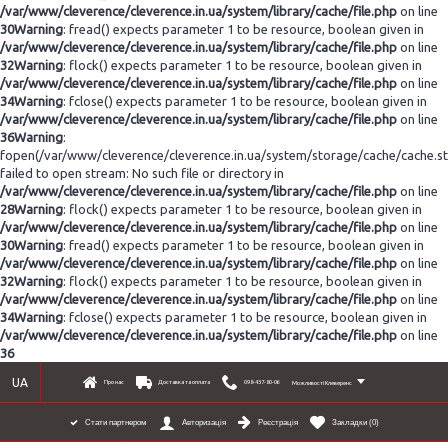
/var/www/cleverence/cleverence.in.ua/system/library/cache/file.php
on line
30
Warning
: fread() expects parameter 1 to be resource, boolean given in
/var/www/cleverence/cleverence.in.ua/system/library/cache/file.php
on line
32
Warning
: flock() expects parameter 1 to be resource, boolean given in
/var/www/cleverence/cleverence.in.ua/system/library/cache/file.php
on line
34
Warning
: fclose() expects parameter 1 to be resource, boolean given in
/var/www/cleverence/cleverence.in.ua/system/library/cache/file.php
on line
36
Warning
:
fopen(/var/www/cleverence/cleverence.in.ua/system/storage/cache/cache.s
failed to open stream: No such file or directory in
/var/www/cleverence/cleverence.in.ua/system/library/cache/file.php
on line
28
Warning
: flock() expects parameter 1 to be resource, boolean given in
/var/www/cleverence/cleverence.in.ua/system/library/cache/file.php
on line
30
Warning
: fread() expects parameter 1 to be resource, boolean given in
/var/www/cleverence/cleverence.in.ua/system/library/cache/file.php
on line
32
Warning
: flock() expects parameter 1 to be resource, boolean given in
/var/www/cleverence/cleverence.in.ua/system/library/cache/file.php
on line
34
Warning
: fclose() expects parameter 1 to be resource, boolean given in
/var/www/cleverence/cleverence.in.ua/system/library/cache/file.php
on line
36
UA
Про нас
Доставка та оплата
098-437-80-06
Можливості Клеверенс
Реєстрація
Закладки (
0
)
Стати партнером
Авторизація