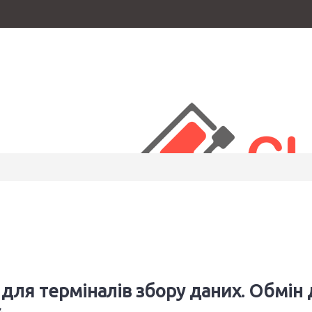
UA
Товарів: 0 (0.00 грн.)
В кошику немає товарів :(
для терміналів збору даних. Обмін