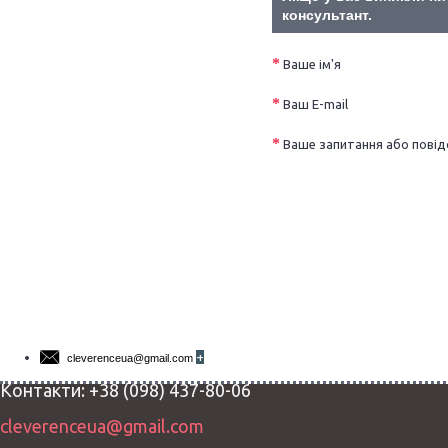
консультант.
Ваше ім'я
Чотирьохклапанні коробки
Самозбірні коробки
Ваш E-mail
+
Ваше запитання або пові
+
Послуги
+
База знань
+
Активувати ліцензію
+
Контакти
+
Техпідтримка
+
cleverenceua@gmail.com
Контакти: +38 (098) 437-80-06
cleverenceua@gmail.com