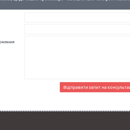
домлення
Відправити запит на консульта