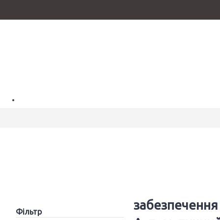
Про нас
Доставка та оплата
Стати партнером
098-437-80-06
Авторизація
Можливості Клеверенс
Реєстрація
Автоматизація інвентаризації на складі
Автоматизація товарооблікових операцій у магазинах
Історія замовлень
Автоматизація складу за допомогою штрих-коду
Закладки (
0
)
MENU
забезпечення 
Фільтр
Програмне забезпечення