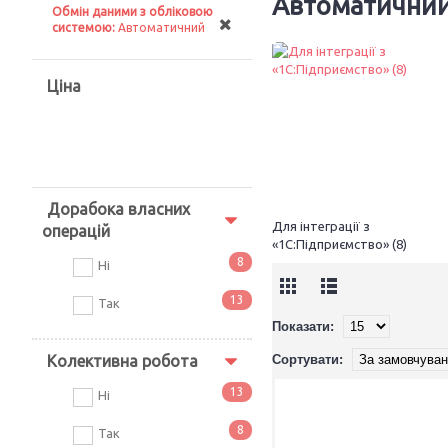
Автоматични
Обмін даними з обліковою
системою:
Автоматичний
ПРОГРАМНЕ ЗАБЕЗПЕЧЕННЯ ДЛЯ ТЕРМІНАЛІВ ЗБОРУ ДАНИХ
Ціна
Дорабока власних
Для інтеграції з
операцій
«1С:Підприємство» (8)
8
Ні
13
Так
Для інтеграції з «1С:Підприємство»
Показати:
Для для інтеграції через TXT, CSV, Excel
Mobile SMARTS: Магазин 15
Колективна робота
Сортувати:
Mobile SMARTS: Склад 15
13
Ні
+
8
Так
Торгове обладнання