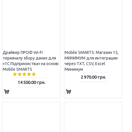
ШОВІ ЯЩИКИ
Драйвер ПРОФ Wi-Fi
Mobile SMARTS: Магазин 15,
терміналу збору даних для
МИНИМУМ для интеграции
«1С:Підприємства» на основі
через TXT, CSV, Excel
Mobile SMARTS
Минимум
2 970.00 грн.
14 500.00 грн.
HPC System
КАЛЬНІ РЕЄСТРАТОРИ