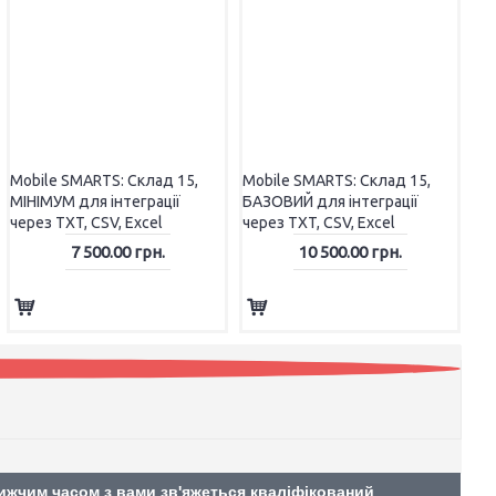
Mobile SMARTS: Склад 15,
Mobile SMARTS: Склад 15,
МІНІМУМ для інтеграції
БАЗОВИЙ для інтеграції
Юнісістем
через TXT, CSV, Excel
через TXT, CSV, Excel
Гера
7 500.00 грн.
10 500.00 грн.
лижчим часом з вами зв'яжеться кваліфікований