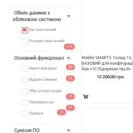
ТЕРМІНАЛИ ЗБОРУ ДАНИХ
Обмін даними з
обліковою системою
Автоматичний
Полуавтоматичний
+19
Основний функціонал
Mobile SMARTS: Склад 15,
БАЗОВИЙ для конфігурації
20
Інвентаризація
базі «1С:Підприємства 8»
15 200.00 грн.
15
Відвантаження
Збір штрих-кодів
ZEBRA
19
Supoin
Перевірка цін
Datalogic
17
CIPHERLab
15
Прийом
Newland
Proton
Сумісне ПО