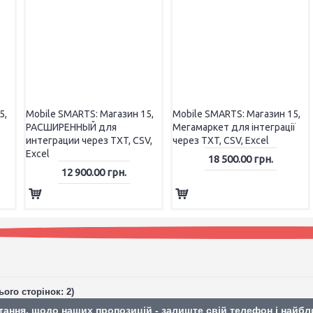
5,
Mobile SMARTS: Магазин 15,
Mobile SMARTS: Магазин 15,
РАСШИРЕННЫЙ для
Мегамаркет для інтеграції
Юнісістем
интеграции через TXT, CSV,
через TXT, CSV, Excel
Гера
Excel
18 500.00 грн.
12 900.00 грн.
ього сторінок: 2)
тання, щодо наших пропозицій - залиште свій телефон і найб