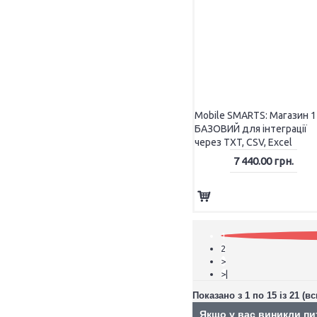
Mobile SMARTS: Магазин 1
БАЗОВИЙ для інтеграції
Ріббон
через TXT, CSV, Excel
Термо і Термотрансферна етикетка
7 440.00 грн.
КАРТОННІ КОРОБКИ
1
2
>
>|
Показано з 1 по 15 із 21 (вс
Якщо у вас виникли пи