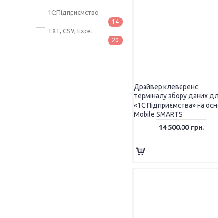
СКАНЕРИ ШТРИХ-КОДІВ
1С:Підприємство
14
TXT, CSV, Excel
20
Драйвер клеверенс
терміналу збору даних д
«1С:Підприємства» на осн
Mobile SMARTS
14 500.00 грн.
ZEBRA
Newland
Argox
Datalogic
ВИТРАТНІ МАТЕРІАЛИ ДЛЯ МАРКУВАННЯ