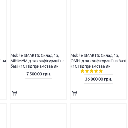
ПРИНТЕР ЕТИКЕТОК
ПРИ
Mobile SMARTS: Склад 15,
Mobile SMARTS: Склад 15,
 на
МІНІМУМ для конфігурації на
ОМНІ для конфігурації на базі
базі «1С:Підприємства 8»
«1С:Підприємства 8»
7 500.00 грн.
36 800.00 грн.
TSC
Toshiba
Zebra