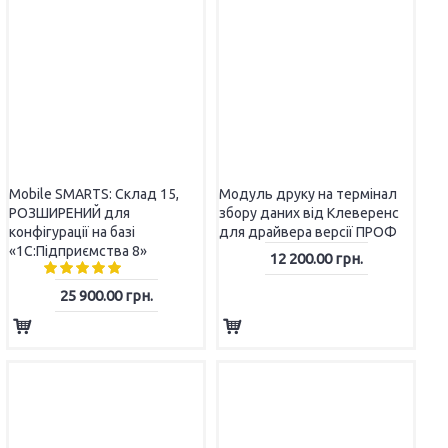
НТЕРИ ЧЕКІВ
Mobile SMARTS: Склад 15,
Модуль друку на термінал
РОЗШИРЕНИЙ для
збору даних від Клеверенс
конфігурації на базі
для драйвера версії ПРОФ
«1С:Підприємства 8»
12 200.00 грн.
25 900.00 грн.
Принтер чеків Xprinter
Принтер чеків GEOS