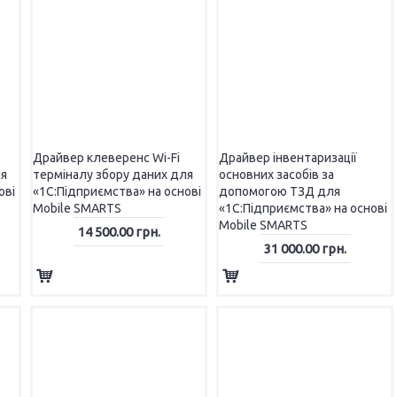
АКСЕСУАРИ ДЛЯ ТЕРМІНАЛУ ЗБОРУ ДАНИХ
ГРО
Драйвер клеверенс Wi-Fi
Драйвер інвентаризації
ля
терміналу збору даних для
основних засобів за
ові
«1С:Підприємства» на основі
допомогою ТЗД для
Mobile SMARTS
«1С:Підприємства» на основі
Mobile SMARTS
14 500.00 грн.
31 000.00 грн.
КАСОВІ АПАРАТИ
ФІС